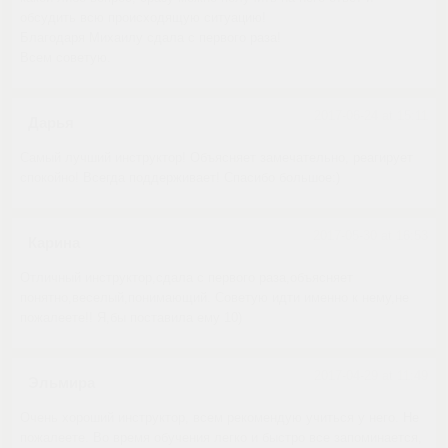
обсудить всю происходящую ситуацию!
Благодаря Михаилу сдала с первого раза!
Всем советую.
2017-06-24 at 15:11
Дарья
Самый лучший инструктор! Объясняет замечательно, реагирует
спокойно! Всегда поддерживает! Спасибо большое:)
2017-05-30 at 16:53
Карина
Отличный инструктор,сдала с первого раза,объясняет
понятно,веселый,понимающий. Советую идти именно к нему,не
пожалеете!! Я,бы поставила ему 10)
2017-04-29 at 11:49
Эльмира
Очень хороший инструктор, всем рекомендую учиться у него. Не
пожалеете. Во время обучения легко и быстро все запоминается,