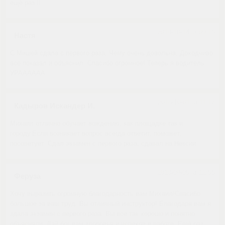
ещё раз !!
2018-10-14 at 09:15
Настя
С Мишей сдала с первого раза. Чему очень довольна. Доходчиво
все показал и объяснил. Спасибо огромное! Теперь я водитель
УРАААААА
2018-10-01 at 11:12
Кадыров Искандер И.
Михаил отлично обучает вождению, как площадке так и
городу.Если возникает вопрос всегда ответит, поможет,
посоветует. Сдал экзамен с первого раза, сдавал на Нексии.
2018-09-05 at 12:55
Феруза
Хочу выразить огромную благодарность вам Михаил!Спасибо
большое за ваш труд. Вы отличный инструктор! Благодаря вам я
здала экзамен с первого раза. Вы все так хорошо и понятно
объясняли. Дай бог вам здоровья и успехов в работе. Ещё раз