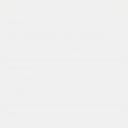
рад что смог поработать с таким хорошим человеком.
2017-08-10 at 08:53
Елена
Брала у Михаила 2 доп.занятия по ул. Модельной (изначально
училась в другой школе). Очень спокойно и доходчиво все
объяснял. Приехав сдавать экзамен, вспомнила все, что он
говорил и сдала с первого раза. Спасибо!!!!!!
2017-07-19 at 12:39
Анастасия
Огромное спасибо Михаилу! Самый лучший и внимательный
инструктор. Объясняет настолько хорошо, что не понять просто
невозможно 😉 Всем советую! Еще раз, Михаил, от всей души
спасибо!!
2017-07-15 at 18:56
Никита
Самый лучший инструктор!! Если у тебя возникают проблемы при