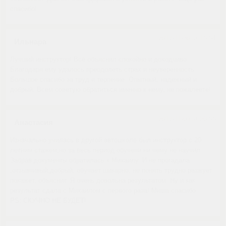
спасибо!
2017-11-30 at 15:54
Ильнара
Лучший инструктор! Всё объяснял спокойно и доходчиво.
Благодаря ему удалось преодолеть страх и неуверенность.
Большое спасибо за труд и терпение. Опытный, надежный и
добрый. Всем советую обратиться именно к нему, не пожалеете!
2017-11-09 at 20:55
Анастасия
Изначально училась в другой автошколе был инструктор с 20
летним стажем,но за весь период обучени ни чему не научил.
Забрав документы обратилась к Михаилу. И не прогадала
,отзывчивый,добрый, обучает шикарно, не понять трудно разжует
покажет, объяснит. Я очень довольна результатом. Ну и как
результат сдала с Михаилом с первого раза! Миша спасибо…
PS: СКУЧНО НЕ БУДЕТ!