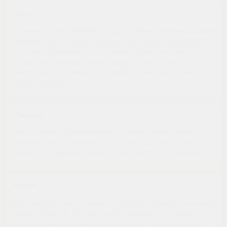
2017-08-23 at 16:16
Алсу
Огромное спасибо Михаилу!!!!он действительно отличный,самый
лучшей инструктор.сдала с первого раза.я очень волновалась
но,он умеет поддержать когда страшно ,отдельное спасибо ему
за это,я очень рада что именно он научил меня водить
машину.Всем рекомендую, при выбори не ошебетесь,а ему
крепкого здоровья.
2017-08-22 at 10:24
Диляра
Сдала с первого раза! Отличный инструктор,научит легкому
вождению и вселит уверенность при сдаче экзамена.Объяснит и
покажет все каверзные моменты. Всем советую,не пожалеете!
2017-08-17 at 14:14
Булат
Действительно, очень хороший инструктор, покатался с ним всего
несколько занятий , но сразу ощутил прогресс. Атмосфера в
автомобиле был а дружеская, но вождению не мешала. Очень