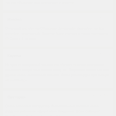
так как объясняет все доходчиво и понятно.
2017-04-25 at 17:08
Михаил
Отличный инструктор.Объясняет доходчиво, реагирует на все
спокойно, позитивный. Приятно было учиться с таким человеком
🙂 Сдал с 1-го раза.
2017-03-25 at 20:32
Карина
Ну просто прекрасный инструктор,обучает отлично,доходчиво
обьясняет,общий язык нашли сразу же. Подбирает время,как вам
удобно,очень позитивный человек. Всем рекомендую,при выборе
не ошибетесь.
2017-03-23 at 09:24
Виктория
Очень классный инструктор. Внимательный,веселый,очень
рада,что именно он научил меня вождению. Всем советую!