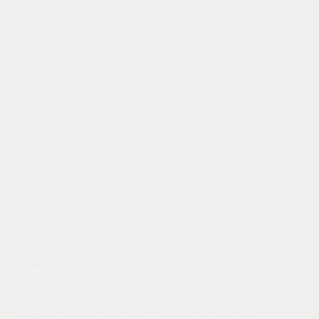
вождений, Михаил всегда поможет и обьяснить доходчивым
языком. Если бы ни он, то врядли, я бы с первого раза сдал.
Советую всем !!
2017-07-15 at 16:04
Олег
Всем доброго дня, меня зовут Олег мы с моей девушкой сегодня
15.07.2017 сдали на права, сдали все вместе с первого раза и
теорию и площадку и город, а заслуга в Этом Михаила, нашего
инструктора, доступно и просто объясняет сложные вещи, умеет
поддержать когда страшно, а это важно, потому, что многие
заваливают экзамены из за нервов) А так же скажу, что Михаил
со всеми нами занимался до последнего не жалея сил, перед
экзаменами до 24.00 возился с нами, за что ему огромное
спасибо!!! Так, что обращайтесь к Мише, он лучший!
2017-07-11 at 10:43
Арина
Доброго времени суток! Занималась с этим инструктор несколько
раз, очень понравилось. Всё хорошо объясняет, если возникает
какой-либо вопрос, сразу можно получить на него ответ и