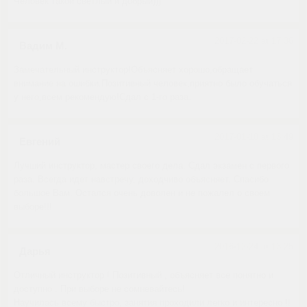
Человек такой светлый и добрый)))
2017-02-22 at 17:36
Вадим М.
Замечательный инструктор!Объясняет хорошо,обращает
внимание на ошибки.Позитивный человек,приятно было обучаться
у него,всем рекомендую!Сдал с 1-го раза.
2017-01-18 at 13:49
Евгений
Лучший инструктор, мастер своего дела. Сдал экзамен с первого
раза. Всегда идет навстречу, доходчиво объясняет. Спасибо
большое Вам. Остался очень доволен и не пожалел о своем
выборе!!!
2016-12-24 at 13:25
Дарья
Отличный инструктор ! Позитивный , объясняет все понятно и
доступно . При выборе не сомневайтесь!
Научилась всему быстро, занятия проходили легко и интересно !!